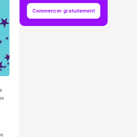
Commencer gratuitement
s
es
os