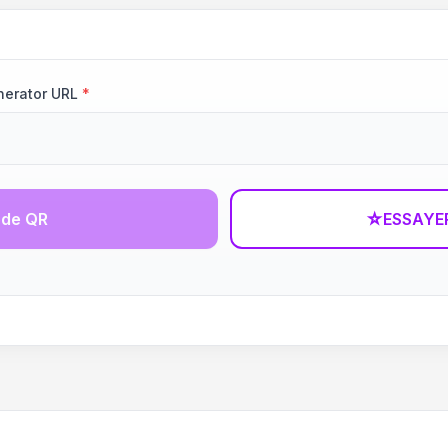
nerator URL
*
ode QR
☆
ESSAYE