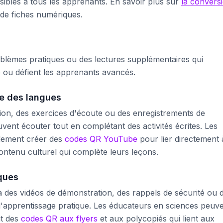
sibles à tous les apprenants. En savoir plus sur
la convers
 de fiches numériques.
roblèmes pratiques ou des lectures supplémentaires qui
té ou défient les apprenants avancés.
ge des langues
ion, des exercices d'écoute ou des enregistrements de
uvent écouter tout en complétant des activités écrites. Les
lement créer des
codes QR YouTube
pour lier directement 
ontenu culturel qui complète leurs leçons.
ques
à des vidéos de démonstration, des rappels de sécurité ou 
t l'apprentissage pratique. Les éducateurs en sciences peuv
nt des
codes QR aux flyers
et aux polycopiés qui lient aux