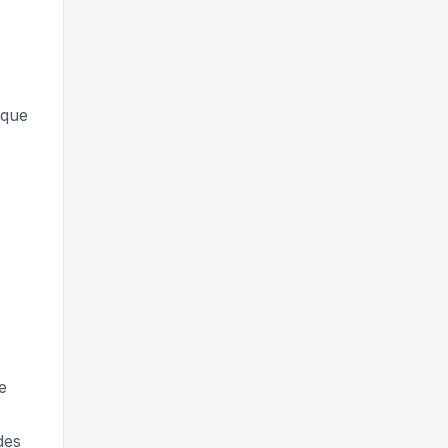
 que
e
des