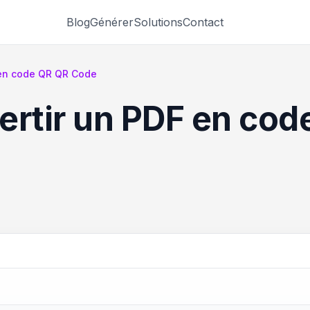
Blog
Générer
Solutions
Contact
en code QR QR Code
rtir un PDF en cod