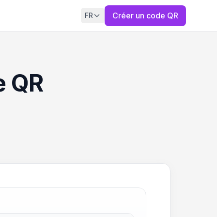
Créer un code QR
FR
e QR