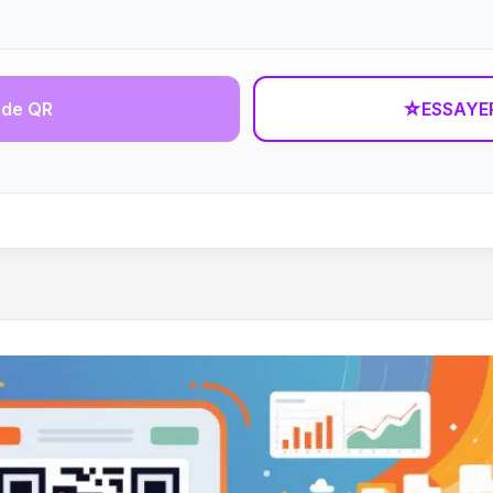
ode QR
☆
ESSAYE