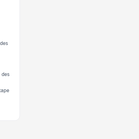
 des
u des
étape