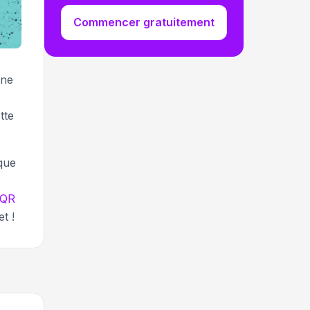
Commencer gratuitement
 ne
tte
que
QR
t !