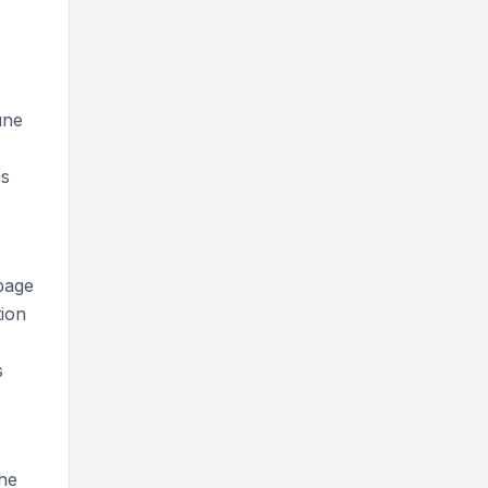
une
es
page
tion
s
che