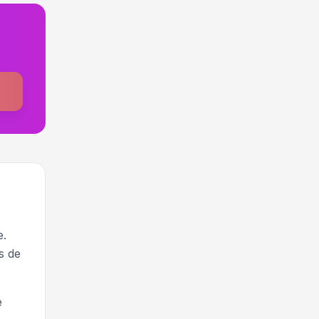
e.
s de
e