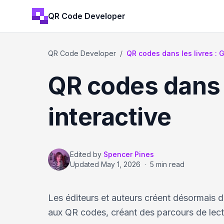
QR Code Developer
QR Code Developer
/
QR codes dans les livres : G
QR codes dans l
interactive
Edited by
Spencer Pines
Updated
May 1, 2026
·
5 min read
Les éditeurs et auteurs créent désormais 
aux QR codes, créant des parcours de lectu