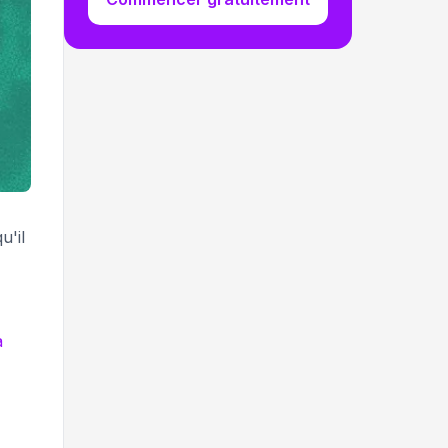
u'il
a