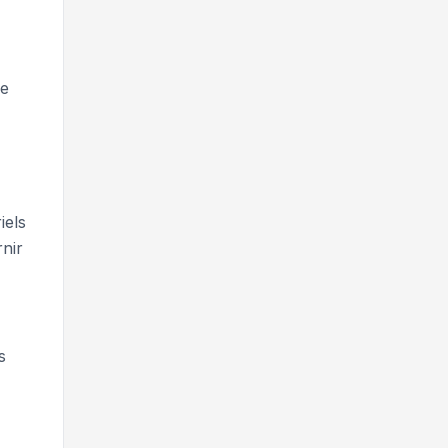
ge
iels
nir
s