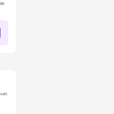
 de
suel.
r