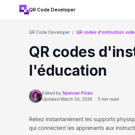
QR Code Developer
QR Code Developer
/
QR codes d'instruction vidé
QR codes d'inst
l'éducation
Edited by
Spencer Pines
Updated
March 24, 2026
·
5 min read
Reliez instantanément les supports physi
qui connectent les apprenants aux instructi