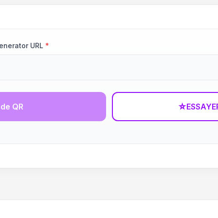
Generator URL
*
ode QR
☆
ESSAYE