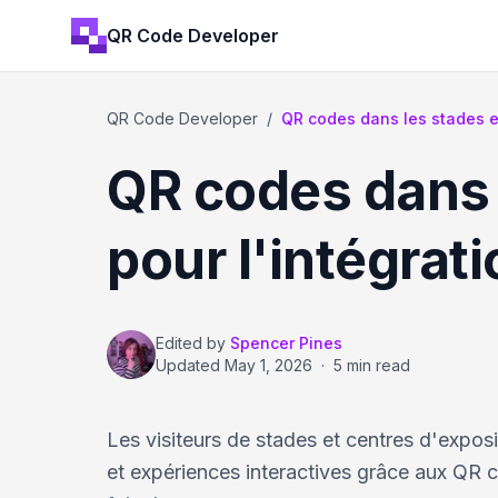
QR Code Developer
QR Code Developer
/
QR codes dans les stades et
QR codes dans 
pour l'intégrat
Edited by
Spencer Pines
Updated
May 1, 2026
·
5 min read
Les visiteurs de stades et centres d'expos
et expériences interactives grâce aux QR c