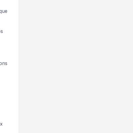
 que
es
ions
ux