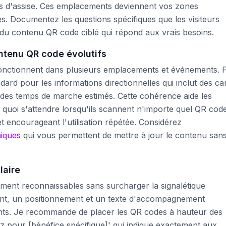
es d'assise. Ces emplacements deviennent vos zones
s. Documentez les questions spécifiques que les visiteurs
du contenu QR code ciblé qui répond aux vrais besoins.
tenu QR code évolutifs
onctionnent dans plusieurs emplacements et événements. 
rd pour les informations directionnelles qui inclut des ca
et des temps de marche estimés. Cette cohérence aide les
 quoi s'attendre lorsqu'ils scannent n'importe quel QR cod
et encourageant l'utilisation répétée. Considérez
iques
qui vous permettent de mettre à jour le contenu san
laire
ment reconnaissables sans surcharger la signalétique
ent, un positionnement et un texte d'accompagnement
ts. Je recommande de placer les QR codes à hauteur des
 pour [bénéfice spécifique]' qui indique exactement aux