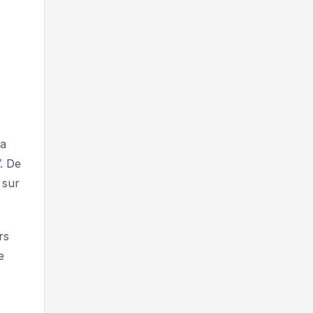
La
. De
 sur
rs
e