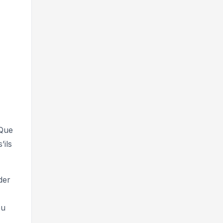
 Que
’ils
der
ou