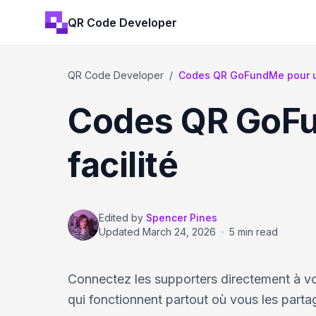
QR Code Developer
QR Code Developer
/
Codes QR GoFundMe pour un
Codes QR GoFu
facilité
Edited by
Spencer Pines
Updated
March 24, 2026
·
5 min read
Connectez les supporters directement à v
qui fonctionnent partout où vous les parta