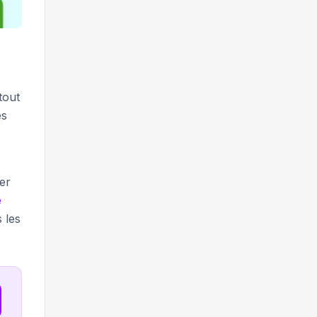
tout
es
er
e
 les