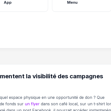
App
Menu
entent la visibilité des campagnes
 quel espace physique en une opportunité de don ? Que
e de fonds sur
un flyer
dans son café local, sur un t-shirt lo
é dans un post Facebook, il pourrait accéder instantané