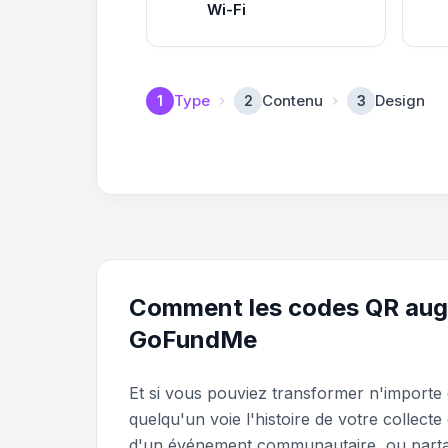
Wi-Fi
Type
Contenu
Design
1
2
3
Comment les codes QR augm
GoFundMe
Et si vous pouviez transformer n'importe
quelqu'un voie l'histoire de votre collect
d'un événement communautaire, ou partag