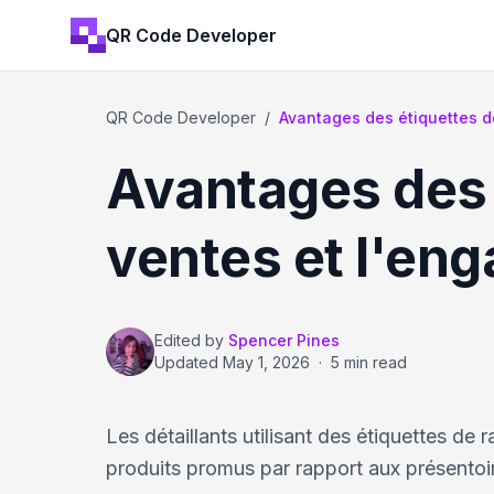
QR Code Developer
QR Code Developer
/
Avantages des étiquettes de 
Avantages des é
ventes et l'en
Edited by
Spencer Pines
Updated
May 1, 2026
·
5 min read
Les détaillants utilisant des étiquettes d
produits promus par rapport aux présentoirs