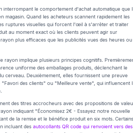
en interrompant le comportement d'achat automatique que 
n magasin. Quand les acheteurs scannent rapidement les
 ruptures visuelles qui forcent l'œil à s'arrêter et traiter
oduit au moment exact où les clients peuvent agir sur
e rayon plus efficaces que les publicités vues des heures ou
de rayon implique plusieurs principes cognitifs. Premièreme
parence uniforme des emballages produits, déclenchant le
du cerveau. Deuxièmement, elles fournissent une preuve
Favori des clients" ou "Meilleure vente", qui influencent 
.
nent des titres accrocheurs avec des propositions de valeu
e rayon indiquant "Économisez 2€ - Essayez notre nouvelle
nt de la remise et le bénéfice produit en six mots. Certain
en incluant des
autocollants QR code qui renvoient vers des