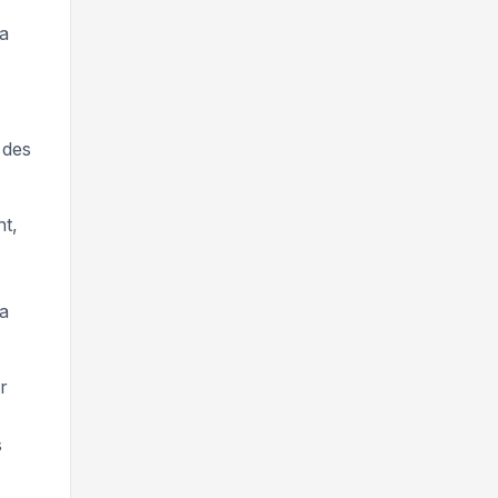
la
 des
nt,
la
r
s