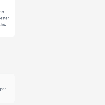
yon
tester
ché.
 par