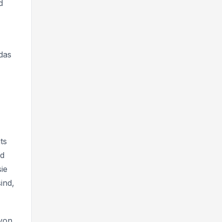
d
 das
ts
nd
ie
ind,
 von