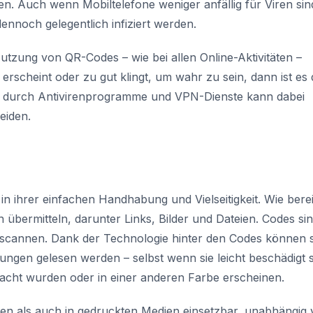
n. Auch wenn Mobiltelefone weniger anfällig für Viren sin
nnoch gelegentlich infiziert werden.
Nutzung von QR-Codes – wie bei allen Online-Aktivitäten –
 erscheint oder zu gut klingt, um wahr zu sein, dann ist es
tz durch Antivirenprogramme und VPN-Dienste kann dabei
eiden.
in ihrer einfachen Handhabung und Vielseitigkeit. Wie berei
übermitteln, darunter Links, Bilder und Dateien. Codes si
u scannen. Dank der Technologie hinter den Codes können s
ngen gelesen werden – selbst wenn sie leicht beschädigt s
cht wurden oder in einer anderen Farbe erscheinen.
alen als auch in gedruckten Medien einsetzbar, unabhängig