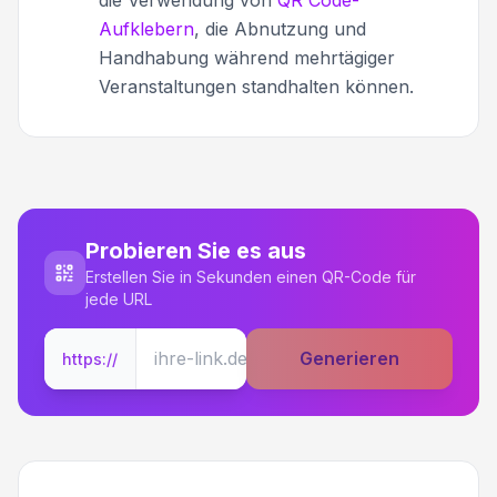
die Verwendung von
QR Code-
Aufklebern
, die Abnutzung und
Handhabung während mehrtägiger
Veranstaltungen standhalten können.
Probieren Sie es aus
Erstellen Sie in Sekunden einen QR-Code für
jede URL
Generieren
https://