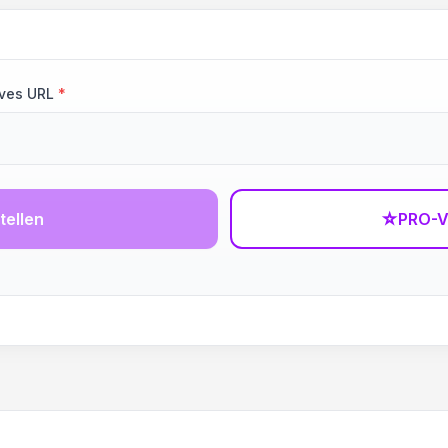
ives URL
*
tellen
☆
PRO-V