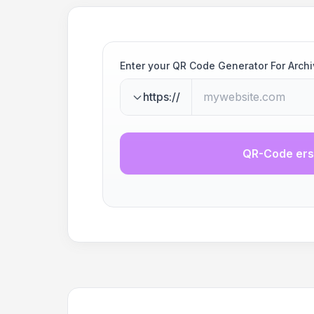
Enter your QR Code Generator For Arch
https://
QR-Code ers