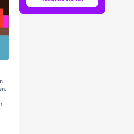
en
en.
rt