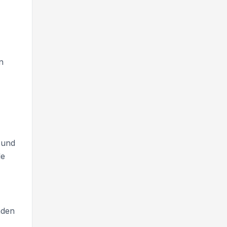
n
 und
le
nden