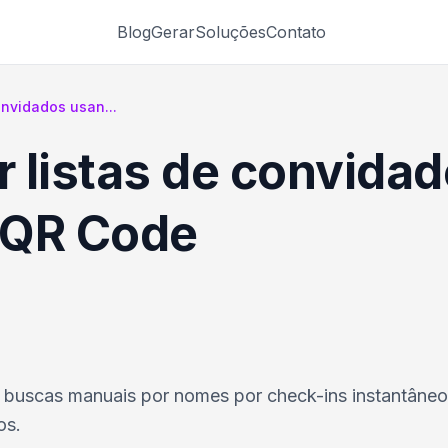
Blog
Gerar
Soluções
Contato
onvidados usan...
 listas de convida
 QR Code
 e buscas manuais por nomes por check-ins instantân
os.