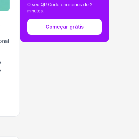
O seu QR Code em menos de 2
minutos.
s
Começar grátis
onal
e
o