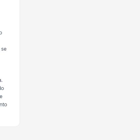
o
 se
a.
do
de
nto