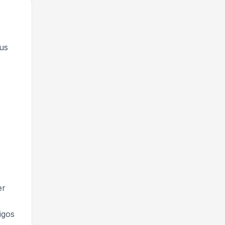
us
er
igos