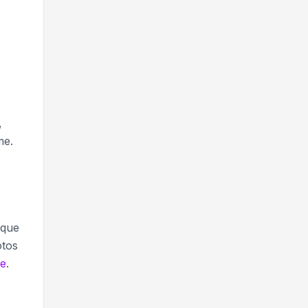
,
me.
 que
otos
de
.