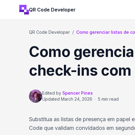
QR Code Developer
QR Code Developer
/
Como gerenciar listas de c
Como gerenciar
check-ins com
Edited by
Spencer Pines
Updated
March 24, 2026
·
5 min read
Substitua as listas de presença em papel
Code que validam convidados em segund