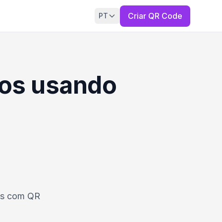
Criar QR Code
PT
dos usando
eos com QR