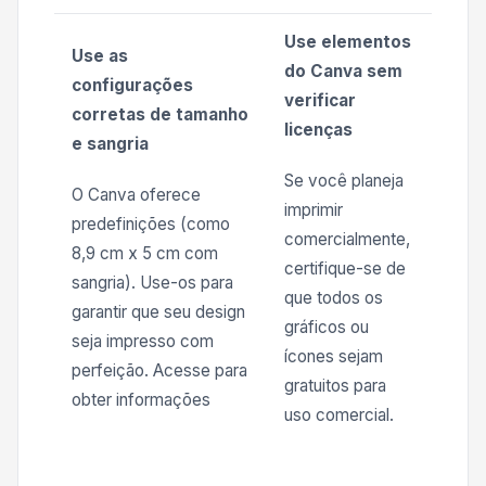
Use elementos
Use as
do Canva sem
configurações
verificar
corretas de tamanho
licenças
e sangria
Se você planeja
O Canva oferece
imprimir
predefinições (como
comercialmente,
8,9 cm x 5 cm com
certifique-se de
sangria). Use-os para
que todos os
garantir que seu design
gráficos ou
seja impresso com
ícones sejam
perfeição. Acesse para
gratuitos para
obter informações
uso comercial.