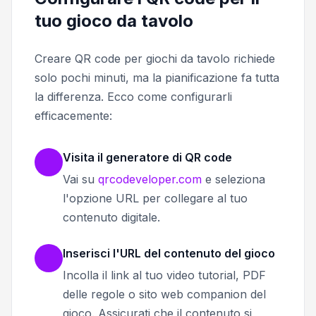
tuo gioco da tavolo
Creare QR code per giochi da tavolo richiede
solo pochi minuti, ma la pianificazione fa tutta
la differenza. Ecco come configurarli
efficacemente:
Visita il generatore di QR code
Vai su
qrcodeveloper.com
e seleziona
l'opzione URL per collegare al tuo
contenuto digitale.
Inserisci l'URL del contenuto del gioco
Incolla il link al tuo video tutorial, PDF
delle regole o sito web companion del
gioco. Assicurati che il contenuto si