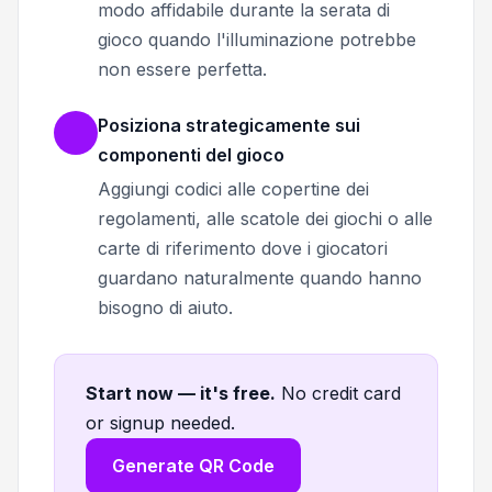
modo affidabile durante la serata di
gioco quando l'illuminazione potrebbe
non essere perfetta.
Posiziona strategicamente sui
componenti del gioco
Aggiungi codici alle copertine dei
regolamenti, alle scatole dei giochi o alle
carte di riferimento dove i giocatori
guardano naturalmente quando hanno
bisogno di aiuto.
Start now — it's free
.
No credit card
or signup needed.
Generate QR Code