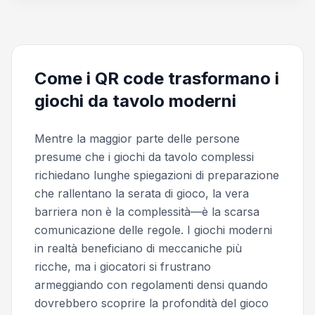
Come i QR code trasformano i
giochi da tavolo moderni
Mentre la maggior parte delle persone
presume che i giochi da tavolo complessi
richiedano lunghe spiegazioni di preparazione
che rallentano la serata di gioco, la vera
barriera non è la complessità—è la scarsa
comunicazione delle regole. I giochi moderni
in realtà beneficiano di meccaniche più
ricche, ma i giocatori si frustrano
armeggiando con regolamenti densi quando
dovrebbero scoprire la profondità del gioco