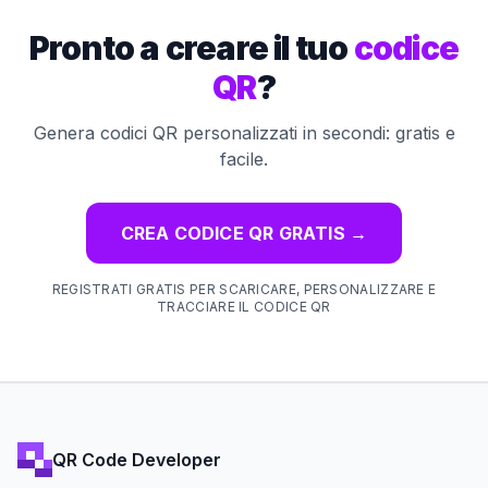
Pronto a creare il tuo
codice
QR
?
Genera codici QR personalizzati in secondi: gratis e
facile.
CREA CODICE QR GRATIS
→
REGISTRATI GRATIS PER SCARICARE, PERSONALIZZARE E
TRACCIARE IL CODICE QR
QR Code Developer