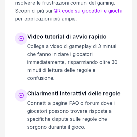
risolvere le frustrazioni comuni del gaming.
Scopri di più sui
QR code su giocattoli e giochi
per applicazioni più ampie.
Video tutorial di avvio rapido
Collega a video di gameplay di 3 minuti
che fanno iniziare i giocatori
immediatamente, risparmiando oltre 30
minuti di lettura delle regole e
confusione.
Chiarimenti interattivi delle regole
Connetti a pagine FAQ o forum dove i
giocatori possono trovare risposte a
specifiche dispute sulle regole che
sorgono durante il gioco.