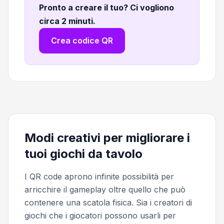
Pronto a creare il tuo? Ci vogliono
circa 2 minuti
.
Crea codice QR
Modi creativi per migliorare i
tuoi giochi da tavolo
I QR code aprono infinite possibilità per
arricchire il gameplay oltre quello che può
contenere una scatola fisica. Sia i creatori di
giochi che i giocatori possono usarli per