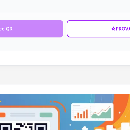
ce QR
☆
PROVA