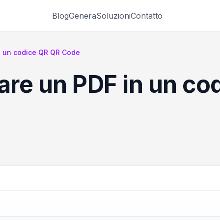
Blog
Genera
Soluzioni
Contatto
n un codice QR QR Code
re un PDF in un co