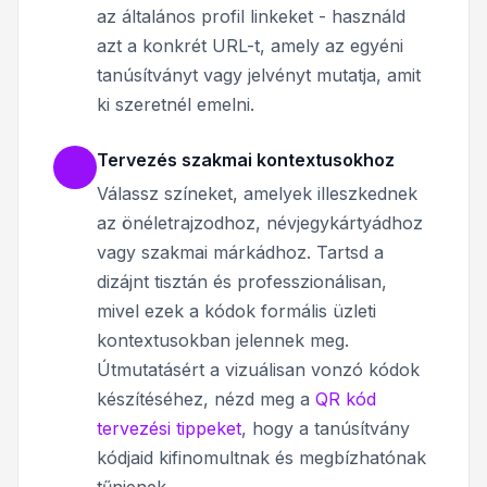
az általános profil linkeket - használd
azt a konkrét URL-t, amely az egyéni
tanúsítványt vagy jelvényt mutatja, amit
ki szeretnél emelni.
Tervezés szakmai kontextusokhoz
Válassz színeket, amelyek illeszkednek
az önéletrajzodhoz, névjegykártyádhoz
vagy szakmai márkádhoz. Tartsd a
dizájnt tisztán és professzionálisan,
mivel ezek a kódok formális üzleti
kontextusokban jelennek meg.
Útmutatásért a vizuálisan vonzó kódok
készítéséhez, nézd meg a
QR kód
tervezési tippeket
, hogy a tanúsítvány
kódjaid kifinomultnak és megbízhatónak
tűnjenek.