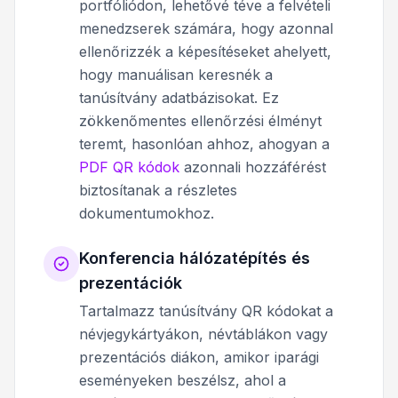
portfóliódon, lehetővé téve a felvételi
menedzserek számára, hogy azonnal
ellenőrizzék a képesítéseket ahelyett,
hogy manuálisan keresnék a
tanúsítvány adatbázisokat. Ez
zökkenőmentes ellenőrzési élményt
teremt, hasonlóan ahhoz, ahogyan a
PDF QR kódok
azonnali hozzáférést
biztosítanak a részletes
dokumentumokhoz.
Konferencia hálózatépítés és
prezentációk
Tartalmazz tanúsítvány QR kódokat a
névjegykártyákon, névtáblákon vagy
prezentációs diákon, amikor iparági
eseményeken beszélsz, ahol a