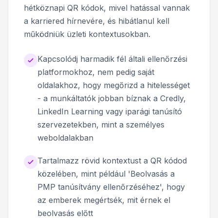
hétköznapi QR kódok, mivel hatással vannak
a karriered hírnevére, és hibátlanul kell
működniük üzleti kontextusokban.
Kapcsolódj harmadik fél általi ellenőrzési
platformokhoz, nem pedig saját
oldalakhoz, hogy megőrizd a hitelességet
- a munkáltatók jobban bíznak a Credly,
LinkedIn Learning vagy iparági tanúsító
szervezetekben, mint a személyes
weboldalakban
Tartalmazz rövid kontextust a QR kódod
közelében, mint például 'Beolvasás a
PMP tanúsítvány ellenőrzéséhez', hogy
az emberek megértsék, mit érnek el
beolvasás előtt