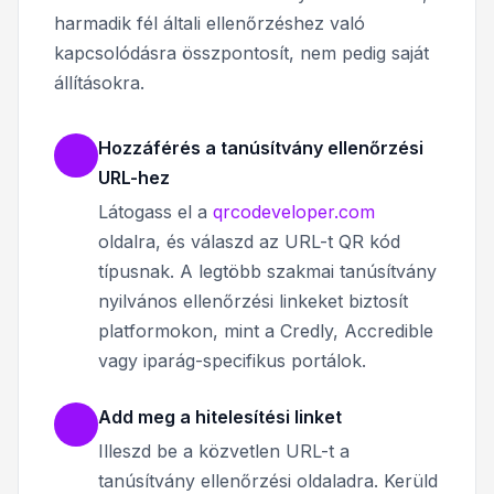
harmadik fél általi ellenőrzéshez való
kapcsolódásra összpontosít, nem pedig saját
állításokra.
Hozzáférés a tanúsítvány ellenőrzési
URL-hez
Látogass el a
qrcodeveloper.com
oldalra, és válaszd az URL-t QR kód
típusnak. A legtöbb szakmai tanúsítvány
nyilvános ellenőrzési linkeket biztosít
platformokon, mint a Credly, Accredible
vagy iparág-specifikus portálok.
Add meg a hitelesítési linket
Illeszd be a közvetlen URL-t a
tanúsítvány ellenőrzési oldaladra. Kerüld