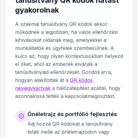
tanúsítvány QR kódok hatást
gyakorolnak
A szakmai tanúsítvány QR kódok akkor
működnek a legjobban, ha valós ellenőrzési
kihívásokat oldanak meg, amelyekkel a
munkáltatók és ügyfelek szembesülnek. A
kulcs az, hogy olyan kontextusokban helyezd
el őket, ahol az emberek elvárják a
tanúsítványaid ellenőrzését. Gondolj arra,
hogyan alakították át a
QR kódos
névjegykártyák
a hálózatépítést azáltal, hogy
azonnalossá tették a kapcsolatmegosztást.
Önéletrajz és portfólió fejlesztés
Adj hozzá QR kódokat a tanúsítvány
listák mellé az önéletrajzodon vagy