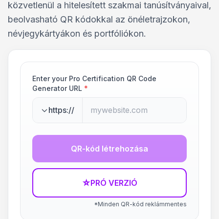
közvetlenül a hitelesített szakmai tanúsítványaival,
beolvasható QR kódokkal az önéletrajzokon,
névjegykártyákon és portfóliókon.
Enter your Pro Certification QR Code
Generator URL
*
https://
QR-kód létrehozása
☆
PRÓ VERZIÓ
*Minden QR-kód reklámmentes