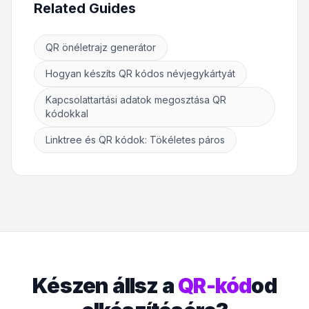
Related Guides
QR önéletrajz generátor
Hogyan készíts QR kódos névjegykártyát
Kapcsolattartási adatok megosztása QR
kódokkal
Linktree és QR kódok: Tökéletes páros
Készen állsz a
QR-kód
od