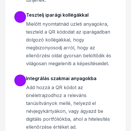
Tesztelj iparági kollégákkal
Mielőtt nyomtatnád üzleti anyagokra,
teszteld a QR kódodat az iparágadban
dolgozó kollégákkal, hogy
megbizonyosodj arról, hogy az
ellenőrzési oldal gyorsan betöltődik és
világosan megjeleníti a képesítéseidet.
Integrálás szakmai anyagokba
Add hozzá a QR kódot az
önéletrajzodhoz a releváns
tanúsítványok mellé, helyezd el
névjegykártyákon, vagy ágyazd be
digitális portfóliókba, ahol a hitelesítés
ellenőrzése értéket ad.