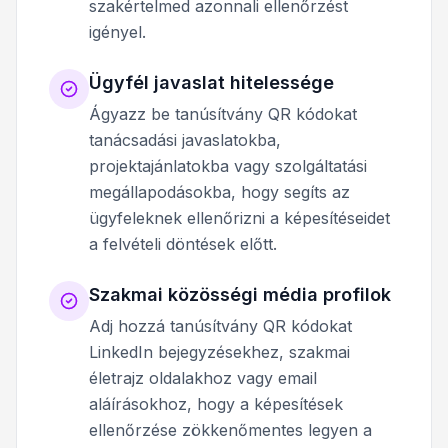
szakértelmed azonnali ellenőrzést
igényel.
Ügyfél javaslat hitelessége
Ágyazz be tanúsítvány QR kódokat
tanácsadási javaslatokba,
projektajánlatokba vagy szolgáltatási
megállapodásokba, hogy segíts az
ügyfeleknek ellenőrizni a képesítéseidet
a felvételi döntések előtt.
Szakmai közösségi média profilok
Adj hozzá tanúsítvány QR kódokat
LinkedIn bejegyzésekhez, szakmai
életrajz oldalakhoz vagy email
aláírásokhoz, hogy a képesítések
ellenőrzése zökkenőmentes legyen a