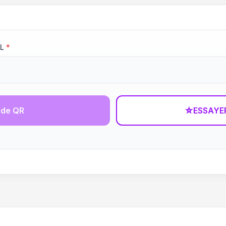
RL
*
ode QR
☆
ESSAYE