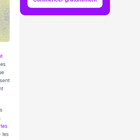
t
ues
ue
ssent
nt
es
s
rtes
 les