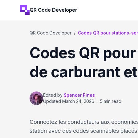
QR Code Developer
QR Code Developer
/
Codes QR pour stations-ser
Codes QR pour 
de carburant e
Edited by
Spencer Pines
Updated
March 24, 2026
·
5 min read
Connectez les conducteurs aux économies 
station avec des codes scannables placés