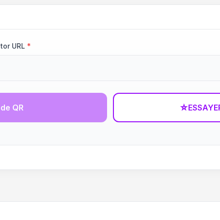
tor URL
*
ode QR
☆
ESSAYE