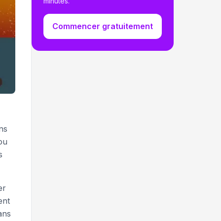
minutes.
Commencer gratuitement
ns
ou
s
er
ent
ans