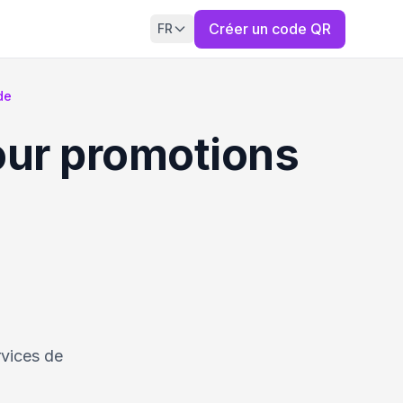
Créer un code QR
FR
de
our promotions
rvices de