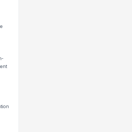
le
n-
ment
tion