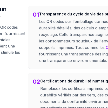
 un
01
Transparence du cycle de vie des p
e
Les QR codes sur l'emballage connect
s QR codes
durabilité détaillés, des calculs d'em
 en fournissant
recyclage. Cette transparence augme
ntales
les consommateurs soucieux de l'envi
éent une
supports imprimés. Tout comme les
Q
stimule les
fournissent une transparence des ingr
une transparence environnementale.
02
Certifications de durabilité numéri
Remplacez les certificats imprimés p
durabilité vérifiés par des tiers, des c
documents de conformité environnemen