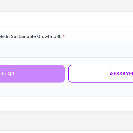
le In Sustainable Growth URL
*
ode QR
☆
ESSAYE