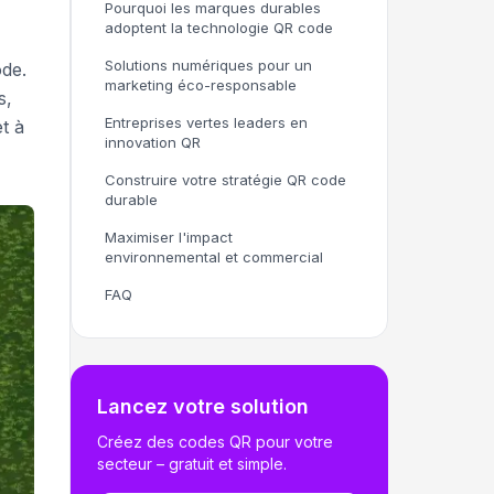
Pourquoi les marques durables
adoptent la technologie QR code
Solutions numériques pour un
ode.
marketing éco-responsable
s,
Entreprises vertes leaders en
t à
innovation QR
Construire votre stratégie QR code
durable
Maximiser l'impact
environnemental et commercial
FAQ
Lancez votre solution
Créez des codes QR pour votre
secteur – gratuit et simple.