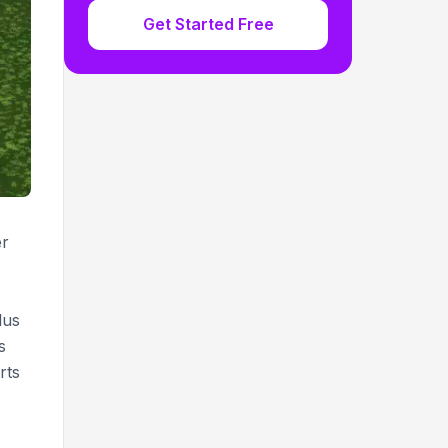
Get Started Free
er
lus
s
rts