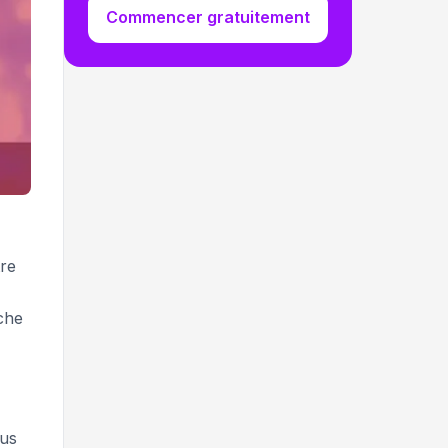
Commencer gratuitement
tre
oche
ous