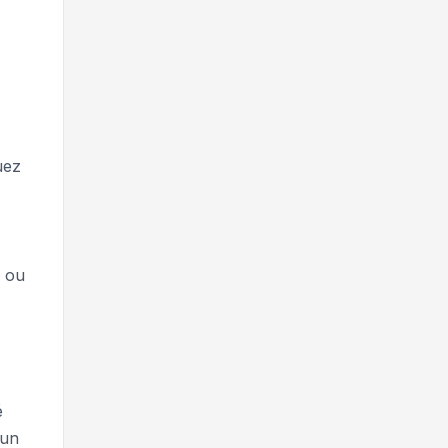
uez
r ou
é
 un