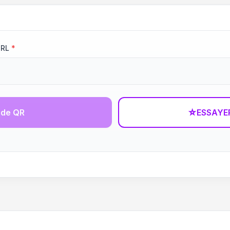
URL
*
ode QR
☆
ESSAYE