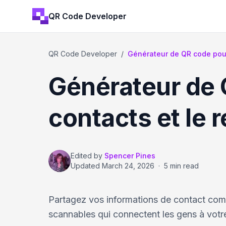
QR Code Developer
QR Code Developer
/
Générateur de QR code pour
Générateur de 
contacts et le 
Edited by
Spencer Pines
Updated
March 24, 2026
·
5 min read
Partagez vos informations de contact com
scannables qui connectent les gens à vot