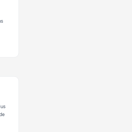
ns
lus
 de