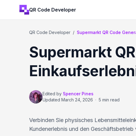
QR Code Developer
QR Code Developer
/
Supermarkt QR Code Generat
Supermarkt QR 
Einkaufserlebn
Edited by
Spencer Pines
Updated
March 24, 2026
·
5 min read
Verbinden Sie physisches Lebensmittelein
Kundenerlebnis und den Geschäftsbetrieb 