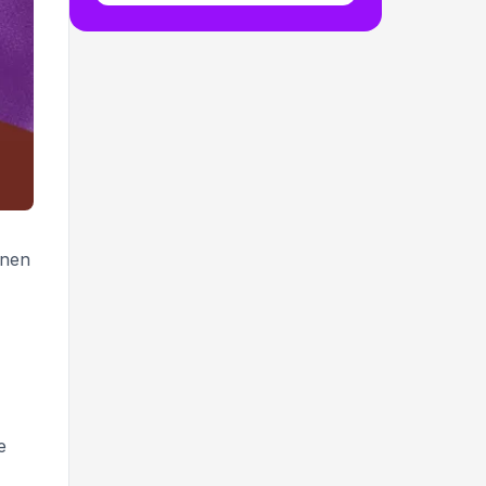
nnen
e