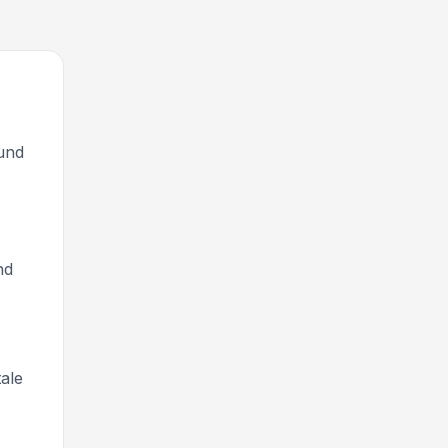
und
nd
ale