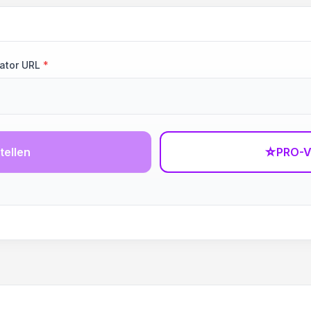
ator URL
*
tellen
☆
PRO-V