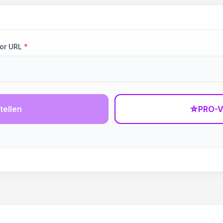
or URL
*
tellen
☆
PRO-V