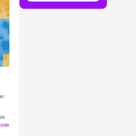
er
bis
Code