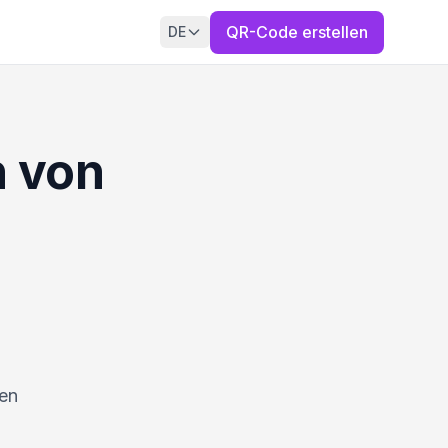
QR-Code erstellen
DE
n von
ren