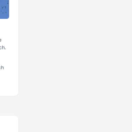
e
ch.
ch