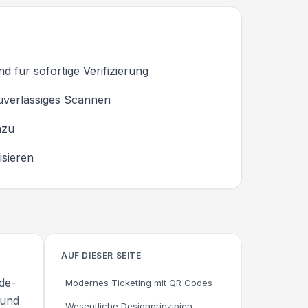
d für sofortige Verifizierung
zuverlässiges Scannen
nzu
isieren
AUF DIESER SEITE
de-
Modernes Ticketing mit QR Codes
 und
Wesentliche Designprinzipien