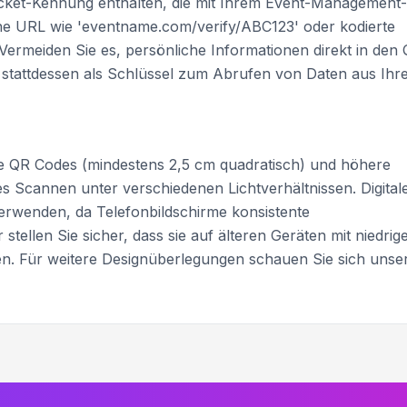
Ticket-Kennung enthalten, die mit Ihrem Event-Management-
ine URL wie 'eventname.com/verify/ABC123' oder kodierte
 Vermeiden Sie es, persönliche Informationen direkt in den
 stattdessen als Schlüssel zum Abrufen von Daten aus Ihr
e QR Codes (mindestens 2,5 cm quadratisch) und höhere
es Scannen unter verschiedenen Lichtverhältnissen. Digital
erwenden, da Telefonbildschirme konsistente
tellen Sie sicher, dass sie auf älteren Geräten mit niedrig
en. Für weitere Designüberlegungen schauen Sie sich unse