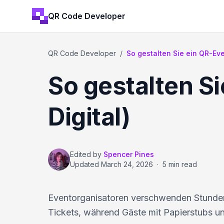
QR Code Developer
QR Code Developer
/
So gestalten Sie ein QR-Even
So gestalten Si
Digital)
Edited by
Spencer Pines
Updated
March 24, 2026
·
5 min read
Eventorganisatoren verschwenden Stunden
Tickets, während Gäste mit Papierstubs un