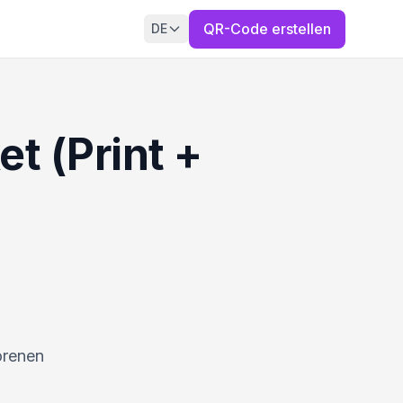
QR-Code erstellen
DE
t (Print +
orenen