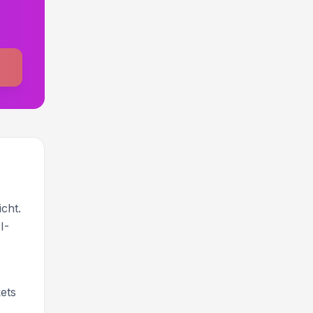
cht.
I-
kets