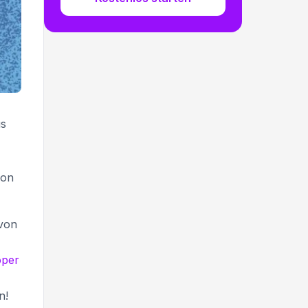
us
von
 von
oper
n!