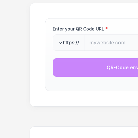
Enter your QR Code URL
*
https://
QR-Code ers