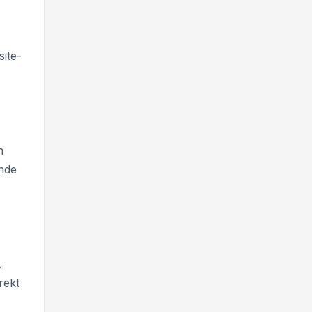
ite-
n
ende
.
rekt