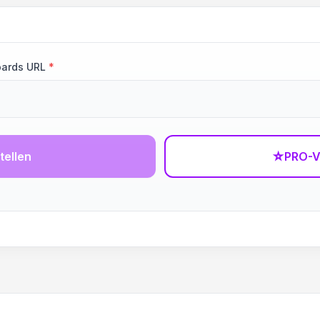
oards URL
*
tellen
☆
PRO-V