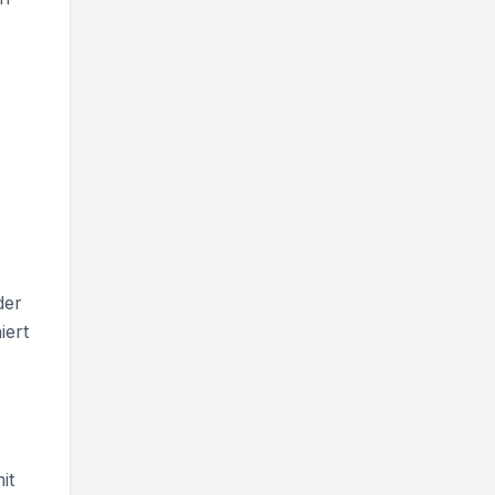
der
iert
it