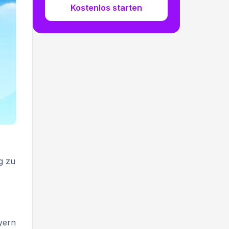
Kostenlos starten
g zu
yern