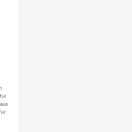
n
für
 aus
für