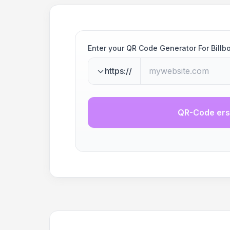
Enter your QR Code Generator For Billb
https://
QR-Code ers