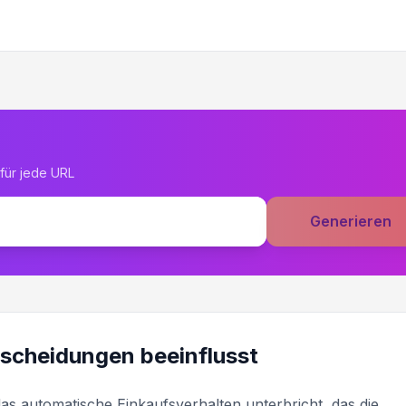
für jede URL
Generieren
scheidungen beeinflusst
as automatische Einkaufsverhalten unterbricht, das die