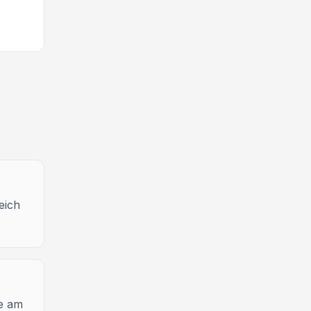
eich
se am