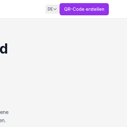
QR-Code erstellen
DE
nd
bene
en.