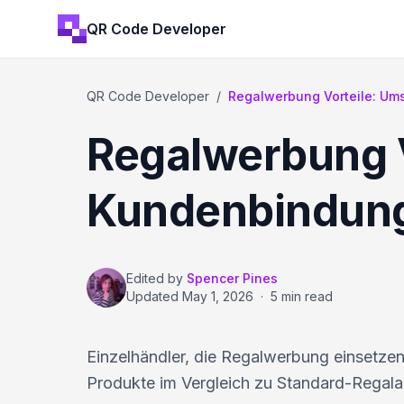
QR Code Developer
QR Code Developer
/
Regalwerbung Vorteile: Ums
Regalwerbung V
Kundenbindung
Edited by
Spencer Pines
Updated
May 1, 2026
·
5 min read
Einzelhändler, die Regalwerbung einsetze
Produkte im Vergleich zu Standard-Regala