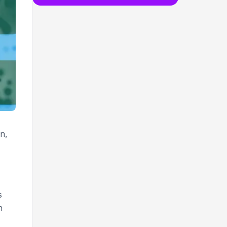
n,
s
n