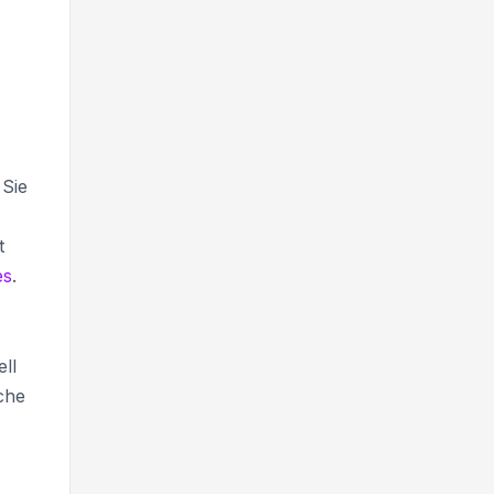
 Sie
t
es
.
ll
che