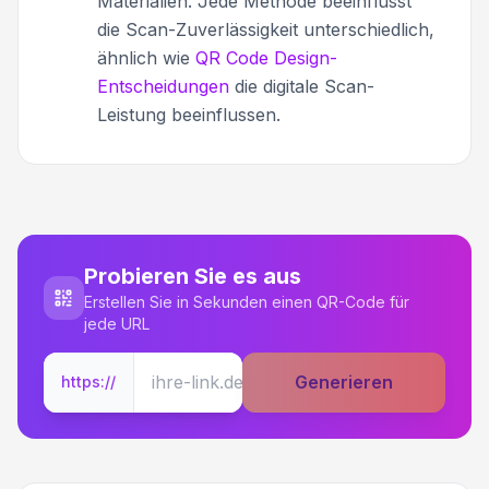
Materialien. Jede Methode beeinflusst
die Scan-Zuverlässigkeit unterschiedlich,
ähnlich wie
QR Code Design-
Entscheidungen
die digitale Scan-
Leistung beeinflussen.
Probieren Sie es aus
Erstellen Sie in Sekunden einen QR-Code für
jede URL
Generieren
https://