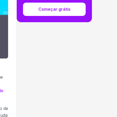
Começar grátis
ue
de
o de
juda