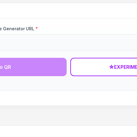
e Generator URL
*
go QR
☆
EXPERIM