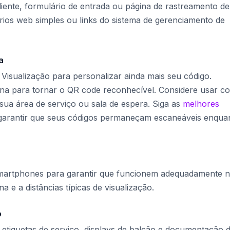
liente, formulário de entrada ou página de rastreamento de
ários web simples ou links do sistema de gerenciamento de
a
e Visualização para personalizar ainda mais seu código.
cina para tornar o QR code reconhecível. Considere usar c
a área de serviço ou sala de espera. Siga as
melhores
garantir que seus códigos permaneçam escaneáveis enqua
smartphones para garantir que funcionem adequadamente 
a e a distâncias típicas de visualização.
o
 etiquetas de serviço, displays de balcão e documentação 