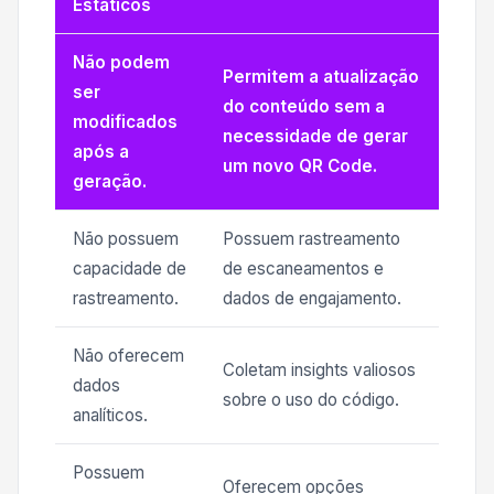
Estáticos
Não podem
Permitem a atualização
ser
do conteúdo sem a
modificados
necessidade de gerar
após a
um novo QR Code.
geração.
Não possuem
Possuem rastreamento
capacidade de
de escaneamentos e
rastreamento.
dados de engajamento.
Não oferecem
Coletam insights valiosos
dados
sobre o uso do código.
analíticos.
Possuem
Oferecem opções