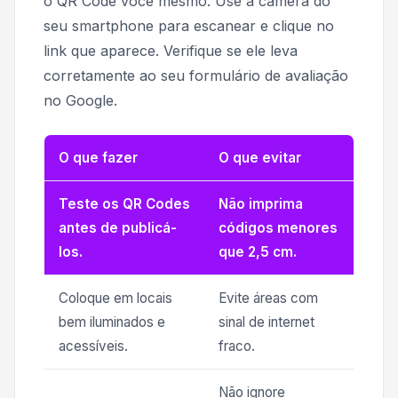
o QR Code você mesmo. Use a câmera do
seu smartphone para escanear e clique no
link que aparece. Verifique se ele leva
corretamente ao seu formulário de avaliação
no Google.
O que fazer
O que evitar
Teste os QR Codes
Não imprima
antes de publicá-
códigos menores
los.
que 2,5 cm.
Coloque em locais
Evite áreas com
bem iluminados e
sinal de internet
acessíveis.
fraco.
Não ignore