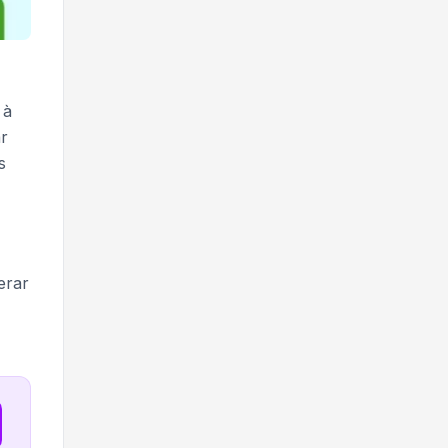
 à
ar
s
erar