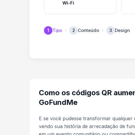
Wi-Fi
Tipo
Conteúdo
Design
1
2
3
Como os códigos QR aument
GoFundMe
E se você pudesse transformar qualquer
vendo sua história de arrecadação de f
em um evento comunitário ou compartil