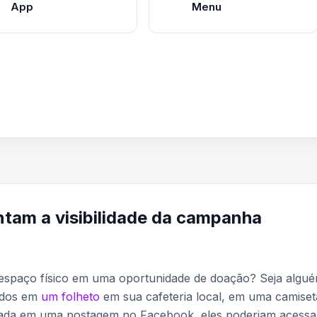
App
Menu
am a visibilidade da campanha
 espaço físico em uma oportunidade de doação? Seja algu
undos em
um folheto
em sua cafeteria local, em uma camiset
hada em uma postagem no Facebook, eles poderiam acessa