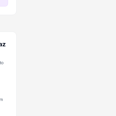
az
to
em