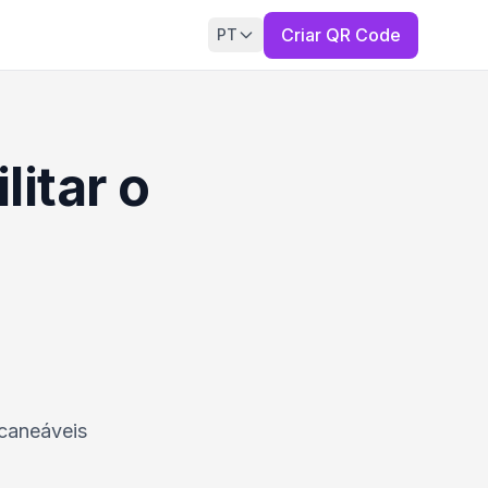
Criar QR Code
PT
itar o
caneáveis