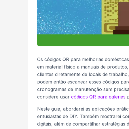
Os códigos QR para melhorias domésticas
em material físico a manuais de produtos,
clientes diretamente de locais de trabalho,
podem então escanear esses códigos para
cronogramas de manutenção sem precisar 
considere usar
códigos QR para galerias
p
Neste guia, abordarei as aplicações prát
entusiastas de DIY. Também mostrarei com
digitais, além de compartilhar estratégi