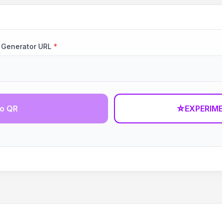
 Generator URL
*
go QR
☆
EXPERIM