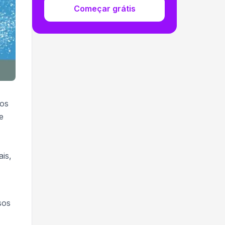
Começar grátis
gos
e
is,
sos