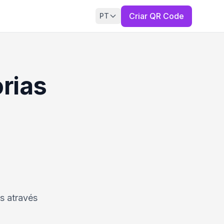
Criar QR Code
PT
rias
s através