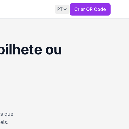
Criar QR Code
PT
ilhete ou
es que
eis.