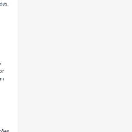
des.
o
or
om
ções