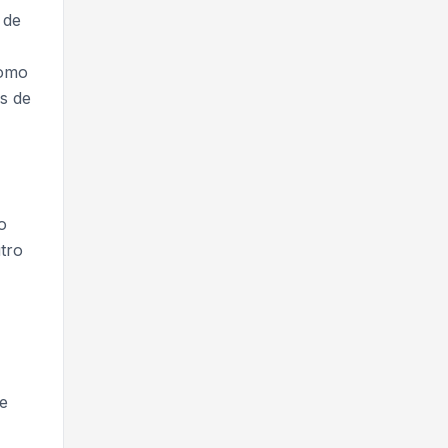
 de
como
s de
o
tro
de