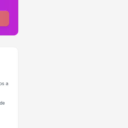
os a
 de