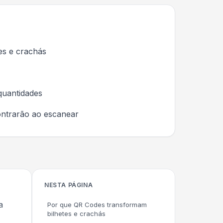
es e crachás
 quantidades
ontrarão ao escanear
NESTA PÁGINA
a
Por que QR Codes transformam
bilhetes e crachás