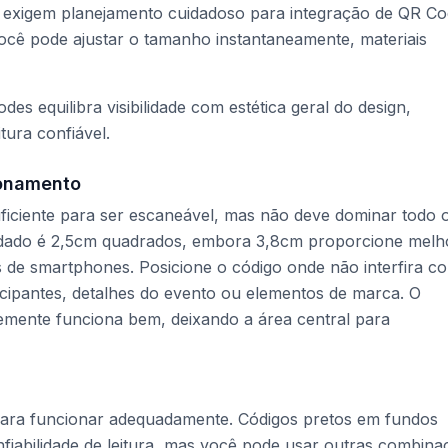
hás exigem planejamento cuidadoso para integração de QR Co
você pode ajustar o tamanho instantaneamente, materiais
 equilibra visibilidade com estética geral do design,
tura confiável.
ionamento
iciente para ser escaneável, mas não deve dominar todo 
dado é 2,5cm quadrados, embora 3,8cm proporcione melh
s de smartphones. Posicione o código onde não interfira c
cipantes, detalhes do evento ou elementos de marca. O
mente funciona bem, deixando a área central para
para funcionar adequadamente. Códigos pretos em fundos
iabilidade de leitura, mas você pode usar outras combina