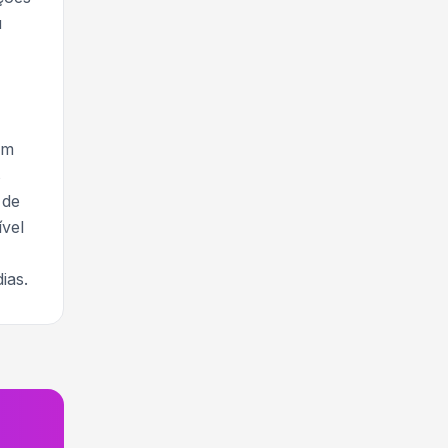
u
em
s
 de
ível
ias.