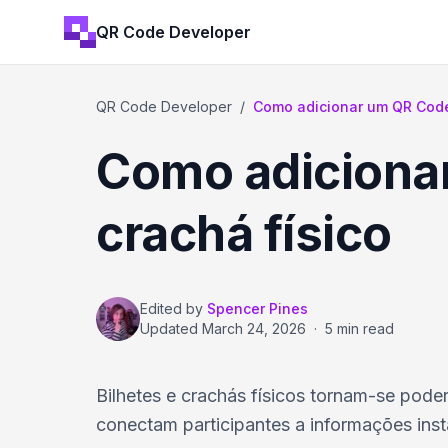
QR Code Developer
QR Code Developer
/
Como adicionar um QR Code 
Como adicionar
crachá físico
Edited by
Spencer Pines
Updated
March 24, 2026
·
5 min read
Bilhetes e crachás físicos tornam-se pod
conectam participantes a informações ins