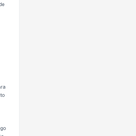
de
ara
to
igo