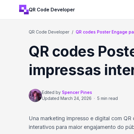
QR Code Developer
QR Code Developer
/
QR codes Poster Engage pa
QR codes Post
impressas inte
Edited by
Spencer Pines
Updated
March 24, 2026
·
5 min read
Una marketing impresso e digital com QR 
interativos para maior engajamento do púb