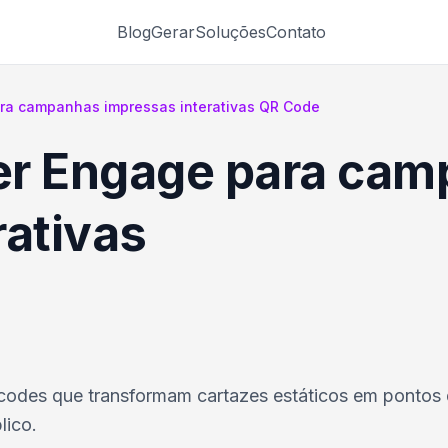
Blog
Gerar
Soluções
Contato
ra campanhas impressas interativas QR Code
er Engage para ca
rativas
codes que transformam cartazes estáticos em pontos
lico.