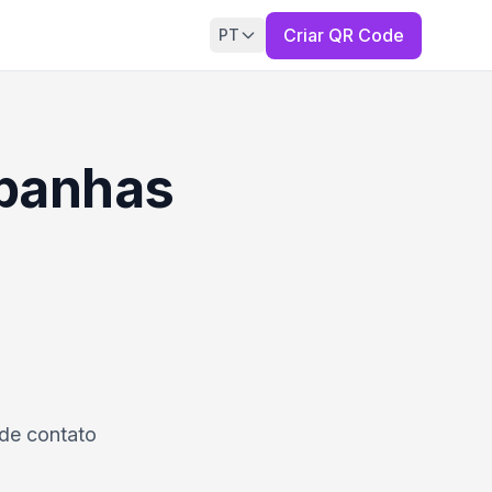
Criar QR Code
PT
mpanhas
 de contato