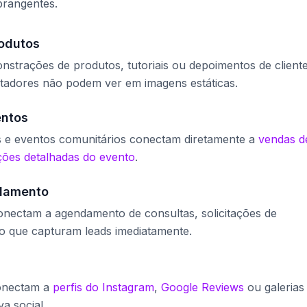
brangentes.
odutos
strações de produtos, tutoriais ou depoimentos de client
tadores não podem ver em imagens estáticas.
entos
s e eventos comunitários conectam diretamente a
vendas d
ções detalhadas do evento
.
ndamento
onectam a agendamento de consultas, solicitações de
o que capturam leads imediatamente.
conectam a
perfis do Instagram
,
Google Reviews
ou galerias
a social.