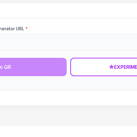
nerator URL
*
go QR
☆
EXPERIM