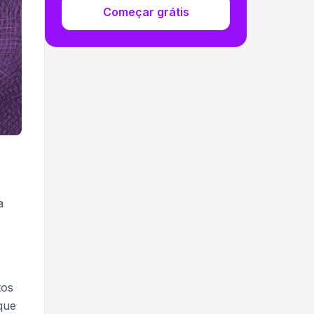
Começar grátis
a
tos
que