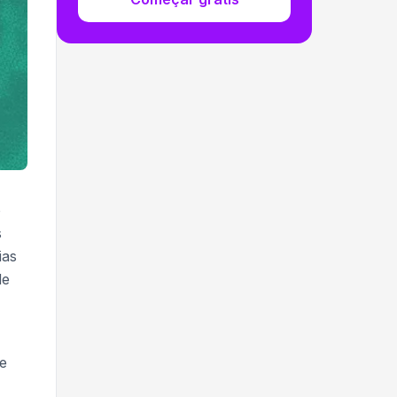
o
s
ias
de
e