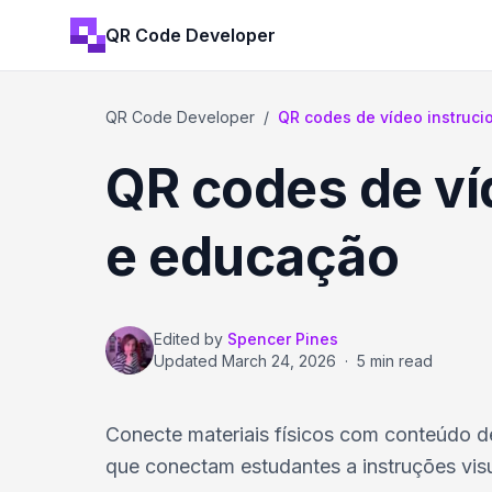
QR Code Developer
QR Code Developer
/
QR codes de vídeo instruc
QR codes de ví
e educação
Edited by
Spencer Pines
Updated
March 24, 2026
·
5 min read
Conecte materiais físicos com conteúdo d
que conectam estudantes a instruções visu