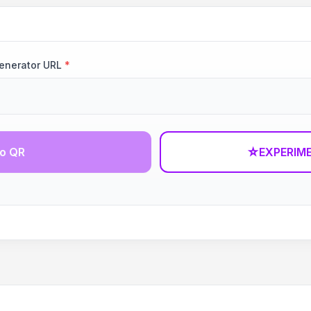
Generator URL
*
go QR
☆
EXPERIM