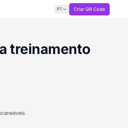
Criar QR Code
PT
ra treinamento
escaneáveis