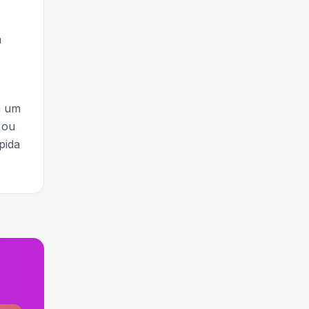
a
a um
 ou
pida