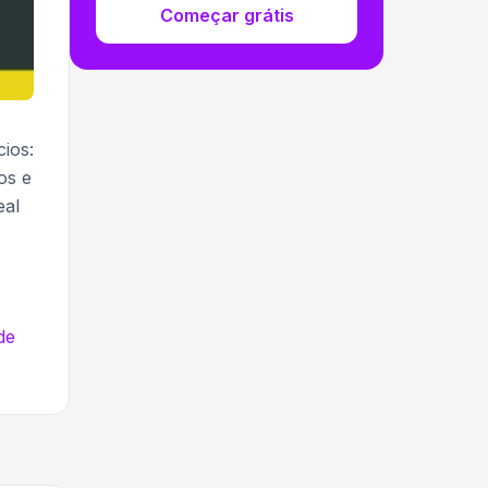
Começar grátis
ios:
os e
eal
de