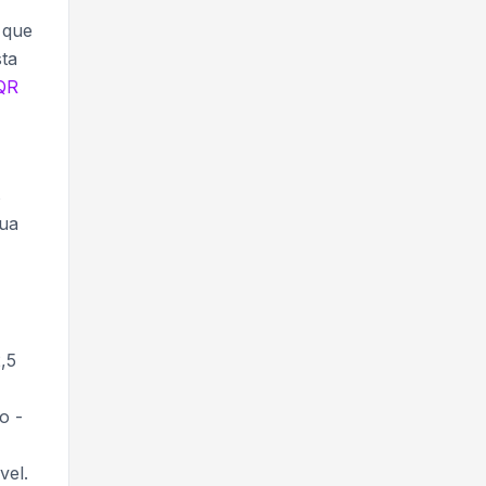
 que
sta
QR
s
lua
,5
o -
vel.