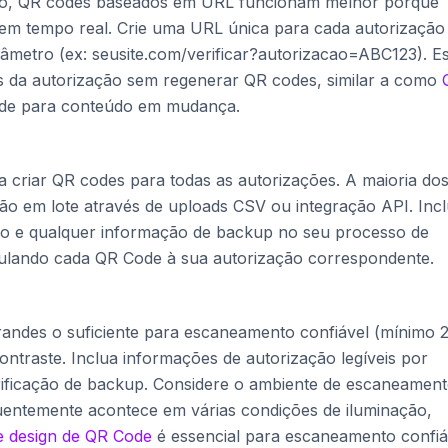
to, QR codes baseados em URL funcionam melhor porque
 em tempo real. Crie uma URL única para cada autorização
âmetro (ex: seusite.com/verificar?autorizacao=ABC123). E
us da autorização sem regenerar QR codes, similar a como
dade para conteúdo em mudança.
 criar QR codes para todas as autorizações. A maioria do
ão em lote através de uploads CSV ou integração API. Inc
ção e qualquer informação de backup no seu processo de
ulando cada QR Code à sua autorização correspondente.
andes o suficiente para escaneamento confiável (mínimo 2
ontraste. Inclua informações de autorização legíveis por
ificação de backup. Considere o ambiente de escaneament
quentemente acontece em várias condições de iluminação,
e design de QR Code
é essencial para escaneamento confiá