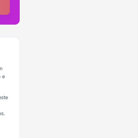
m
 e
este
s.