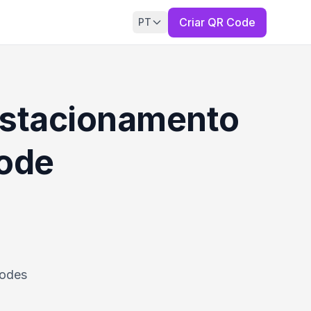
Criar QR Code
PT
 estacionamento
ode
codes