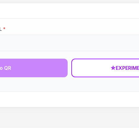
L
*
go QR
☆
EXPERIM