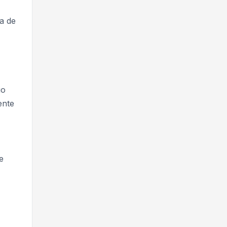
na de
go
ente
e