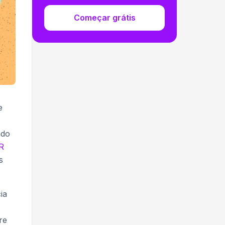
Começar grátis
e
ndo
R
s
ia
re