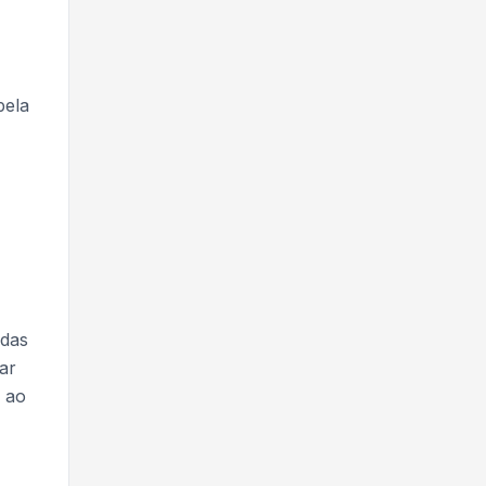
pela
adas
ar
 ao