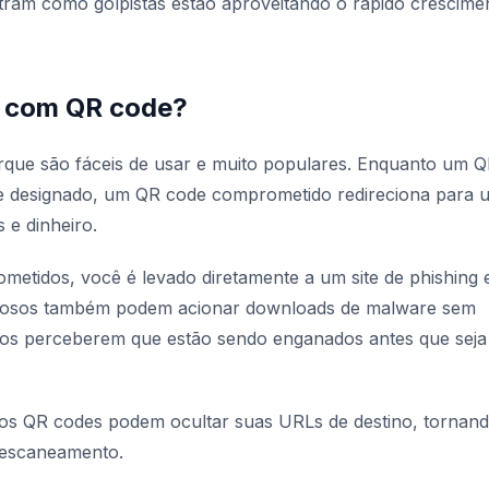
tram como golpistas estão aproveitando o rápido crescime
 com QR code?
rque são fáceis de usar e muito populares. Enquanto um 
o e designado, um QR code comprometido redireciona para 
 e dinheiro.
tidos, você é levado diretamente a um site de phishing
liciosos também podem acionar downloads de malware sem
rios perceberem que estão sendo enganados antes que seja
e os QR codes podem ocultar suas URLs de destino, tornan
o escaneamento.