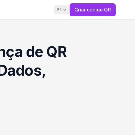
Criar código QR
PT
nça de QR
Dados,