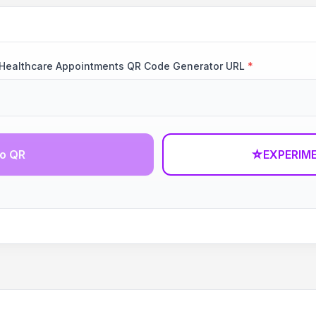
d Healthcare Appointments QR Code Generator URL
*
go QR
☆
EXPERIM