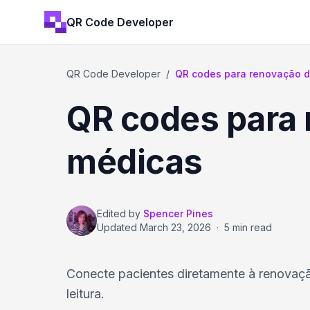
QR Code Developer
QR Code Developer
/
QR codes para renovação d
QR codes para 
médicas
Edited by
Spencer Pines
Updated
March 23, 2026
·
5 min read
Conecte pacientes diretamente à renovaç
leitura.