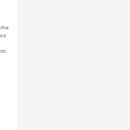
olha
ica
nto