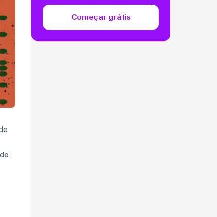
Começar grátis
 de
úde