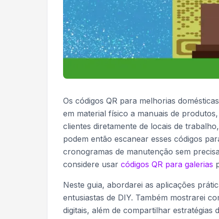
Os códigos QR para melhorias domésticas
em material físico a manuais de produtos,
clientes diretamente de locais de trabalho,
podem então escanear esses códigos para
cronogramas de manutenção sem precisar 
considere usar
códigos QR para galerias
p
Neste guia, abordarei as aplicações prát
entusiastas de DIY. Também mostrarei com
digitais, além de compartilhar estratégi