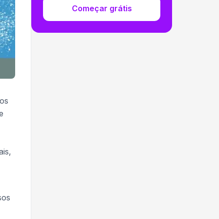
Começar grátis
gos
e
is,
sos