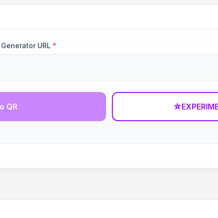
 Generator URL
*
go QR
☆
EXPERIM