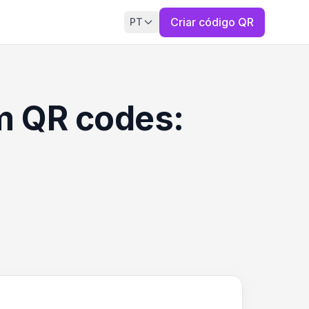
Criar código QR
PT
m QR codes: