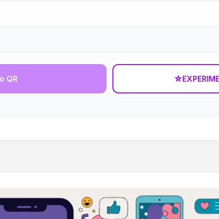
go QR
☆
EXPERIM