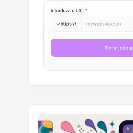
Introduza o URL
*
https://
Gerar códi