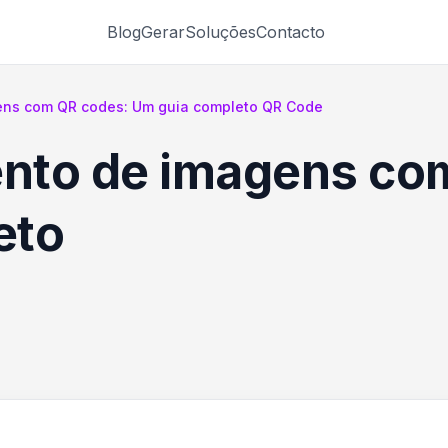
Blog
Gerar
Soluções
Contacto
ens com QR codes: Um guia completo QR Code
nto de imagens co
eto