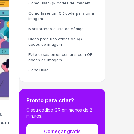
Como usar QR codes de imagem
Como fazer um QR code para uma
imagem
Monitorando o uso do código
Dicas para uso eficaz de QR
codes de imagem
Evite esses erros comuns com QR
codes de imagem
Conclusão
Pronto para criar?
O seu código QR em menos de 2
s
minutos.
mbém
Começar grátis