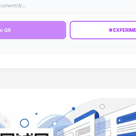
go QR
☆
EXPERIM