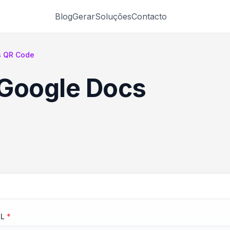
Blog
Gerar
Soluções
Contacto
s QR Code
 Google Docs
RL
*