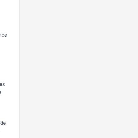
nce
es
e
 de
e