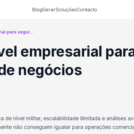
Blog
Gerar
Soluções
Contacto
al para segur...
vel empresarial par
 de negócios
e nível militar, escalabilidade ilimitada e análises 
nte não conseguem igualar para operações comerciais