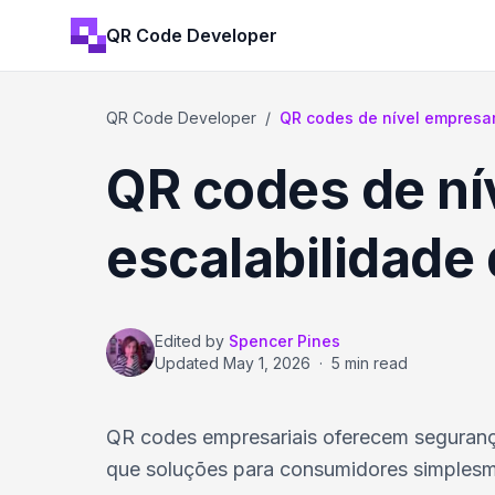
QR Code Developer
QR Code Developer
/
QR codes de nível empresari
QR codes de ní
escalabilidade
Edited by
Spencer Pines
Updated
May 1, 2026
·
5 min read
QR codes empresariais oferecem segurança d
que soluções para consumidores simplesme