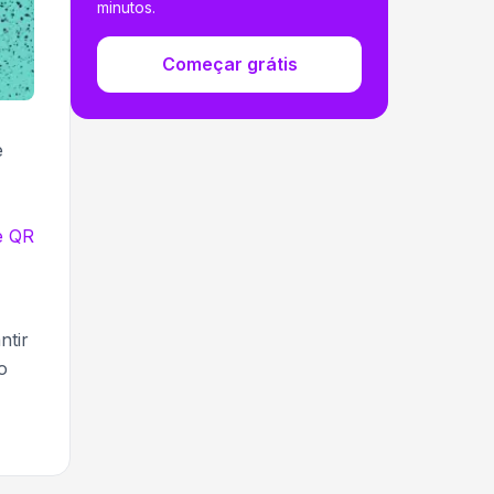
minutos.
Começar grátis
e
e QR
ntir
o