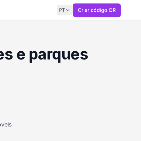
Criar código QR
PT
es e parques
óveis