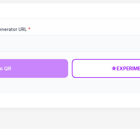
enerator URL
*
go QR
☆
EXPERIM