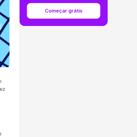
Começar grátis
o
vez
e