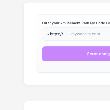
Enter your Amusement Park QR Code G
https://
Gerar códi