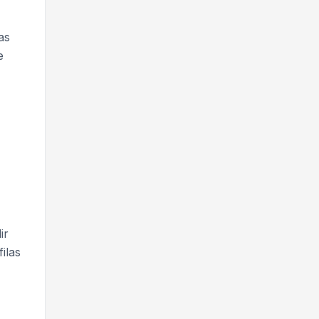
as
e
ir
ilas