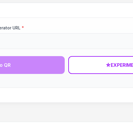
erator URL
*
go QR
☆
EXPERIM