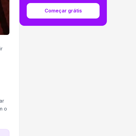
Começar grátis
ir
ar
m o