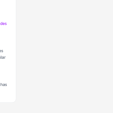
des
es
ilar
nhas