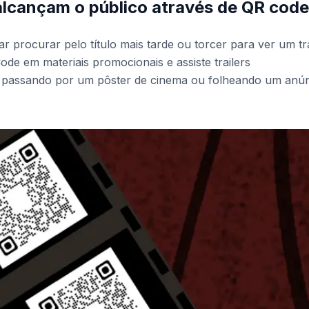
 alcançam o público através de QR cod
r procurar pelo título mais tarde ou torcer para ver um tra
de em materiais promocionais e assiste trailers
a passando por um pôster de cinema ou folheando um anú