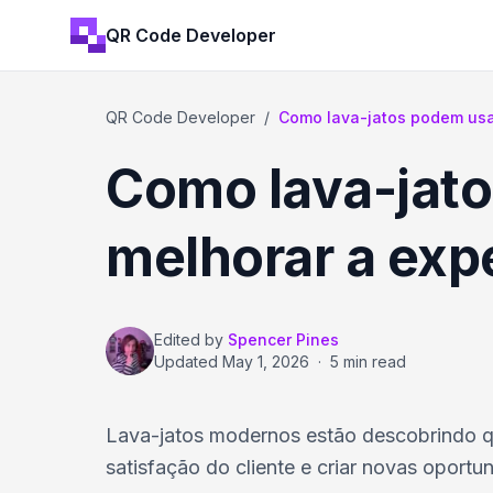
QR Code Developer
QR Code Developer
/
Como lava-jatos podem usar
Como lava-jat
melhorar a expe
Edited by
Spencer Pines
Updated
May 1, 2026
·
5 min read
Lava-jatos modernos estão descobrindo 
satisfação do cliente e criar novas oportu