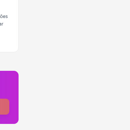
ções
ar