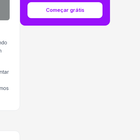
Começar grátis
ndo
m
ntar
amos