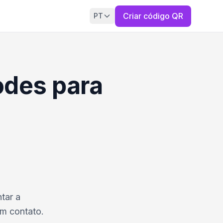
Criar código QR
PT
odes para
tar a
em contato.