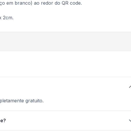
ço em branco) ao redor do QR code.
x 2cm.
letamente gratuito.
de?