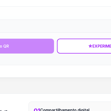
go QR
☆
EXPERIM
01
Compartilhamento digital