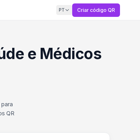
Criar código QR
PT
aúde e Médicos
 para
 os QR