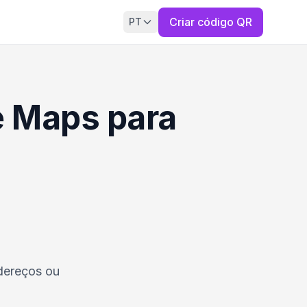
Criar código QR
PT
e Maps para
dereços ou