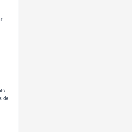
ar
nto
s de