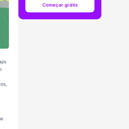
Começar grátis
aps
o
ços,
ue