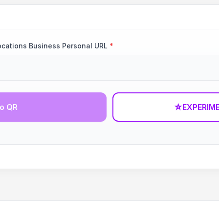
ocations Business Personal URL
*
go QR
☆
EXPERIM