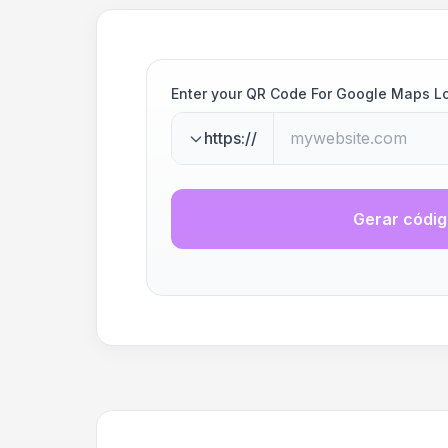
Enter your QR Code For Google Maps L
https://
Gerar códi