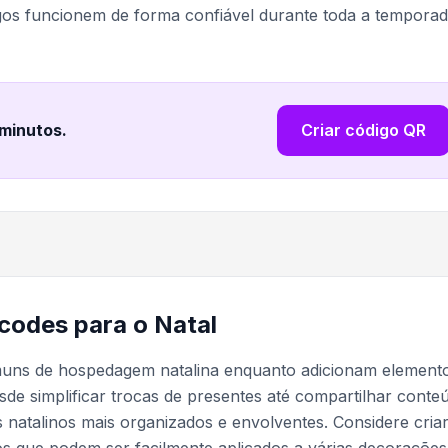
gos funcionem de forma confiável durante toda a tempora
 minutos
.
Criar código QR
 codes para o Natal
muns de hospedagem natalina enquanto adicionam element
sde simplificar trocas de presentes até compartilhar conte
 natalinos mais organizados e envolventes. Considere cria
s que podem ser facilmente aplicados a várias decorações