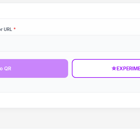
or URL
*
go QR
☆
EXPERIM