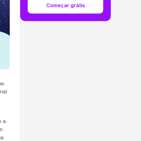
Começar grátis
ne.
nal
e a
m
ua