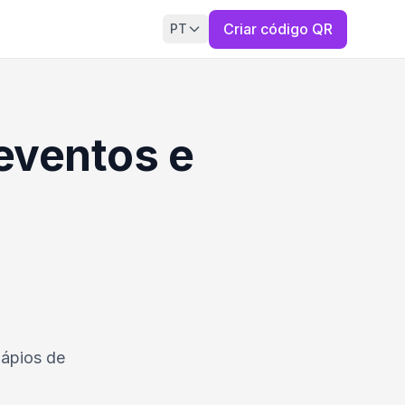
Criar código QR
PT
eventos e
dápios de