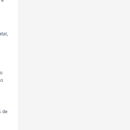
tal,
go
po
s de