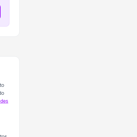
to
do
odes
tos