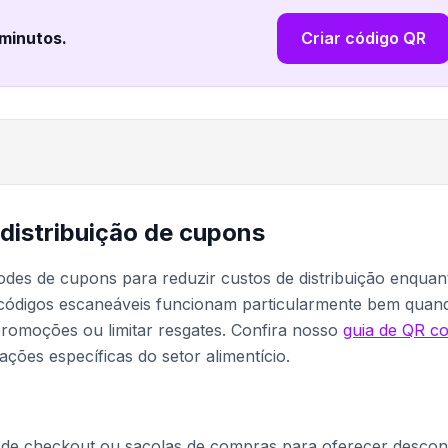
 minutos
.
Criar código QR
 distribuição de cupons
des de cupons para reduzir custos de distribuição enquan
s códigos escaneáveis funcionam particularmente bem quan
promoções ou limitar resgates. Confira nosso
guia de QR c
ações específicas do setor alimentício.
s de checkout ou sacolas de compras para oferecer descon