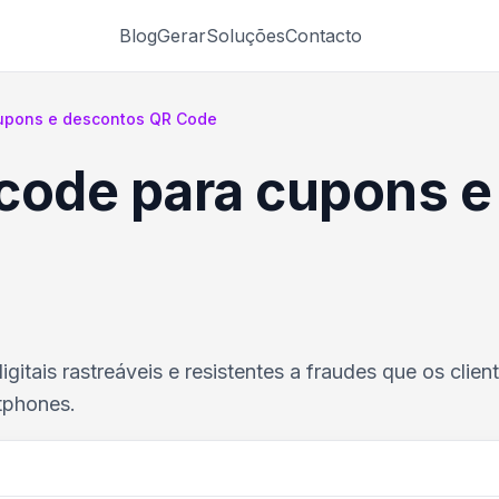
Blog
Gerar
Soluções
Contacto
upons e descontos QR Code
code para cupons e
itais rastreáveis e resistentes a fraudes que os clie
tphones.