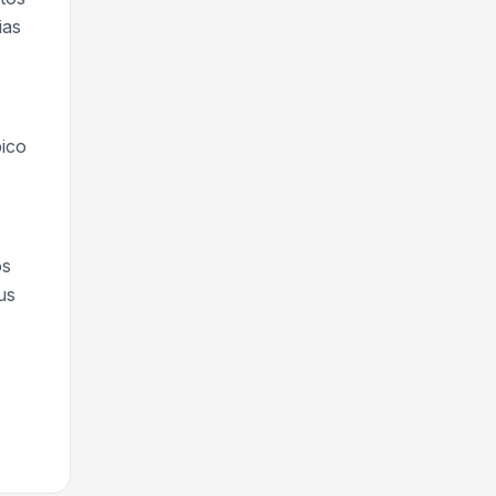
ias
pico
os
us