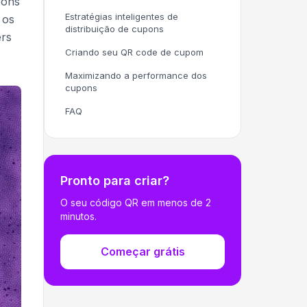
pons
Estratégias inteligentes de
 os
distribuição de cupons
ers
Criando seu QR code de cupom
Maximizando a performance dos
cupons
FAQ
Pronto para criar?
O seu código QR em menos de 2
minutos.
Começar grátis