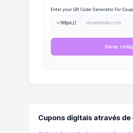
Enter your QR Code Generator For Cou
https://
Gerar códi
Cupons digitais através de