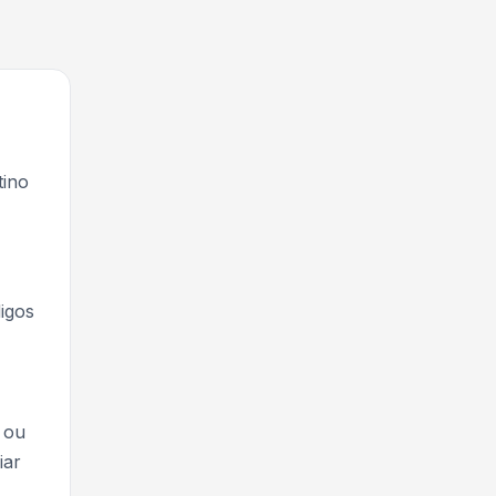
tino
igos
 ou
iar