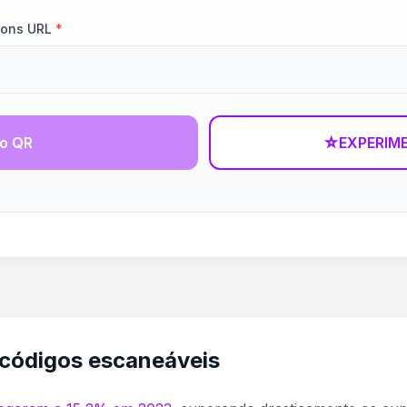
pons URL
*
go QR
☆
EXPERIM
 códigos escaneáveis